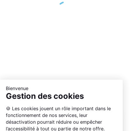
Power Bank
16,00
€
Congrès
organisé
par
07 49 51
contact@moov025.fr
25 75
Bienvenue
Gestion des cookies
ABONNE-TOI POUR
AVOIR LES
🍪 Les cookies jouent un rôle important dans le
Ce site Web utilise des cookies pour
DERNIÈRES INFOS !
fonctionnement de nos services, leur
améliorer votre expérience Web.
désactivation pourrait réduire ou empêcher
Accepter
l’accessibilité à tout ou partie de notre offre.