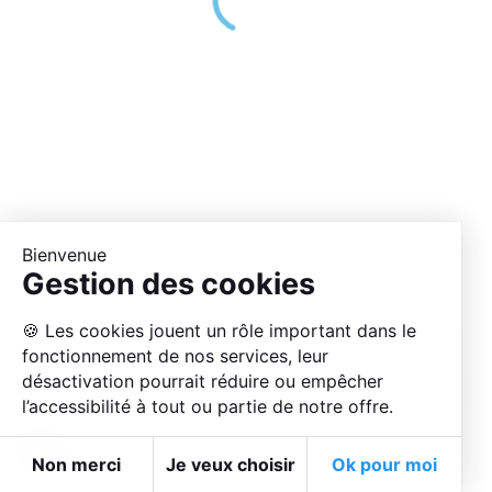
Congrès
organisé
par
07 49 51
contact@moov025.fr
25 75
ABONNE-TOI POUR
AVOIR LES
Bienvenue
DERNIÈRES INFOS !
Gestion des cookies
🍪 Les cookies jouent un rôle important dans le
Ce site Web utilise des cookies pour
fonctionnement de nos services, leur
améliorer votre expérience Web.
désactivation pourrait réduire ou empêcher
Mentions légales
Accepter
l’accessibilité à tout ou partie de notre offre.
Non merci
Je veux choisir
Ok pour moi